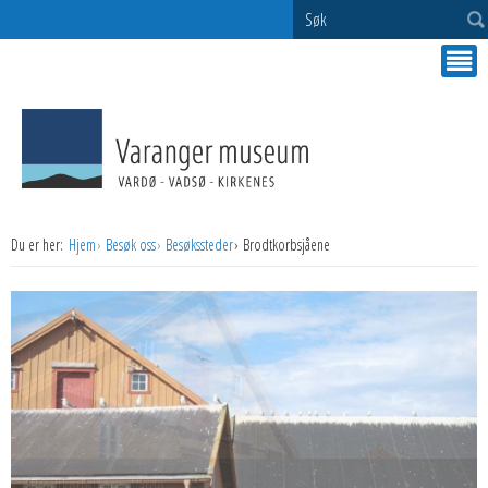
Søk
Du er her:
Hjem
Besøk oss
Besøkssteder
Brodtkorbsjåene