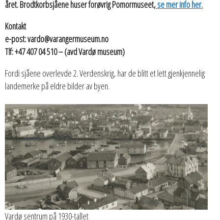
året. Brodtkorbsjåene huser forøvrig Pomormuseet,
se mer info her.
Kontakt
e-post: vardo@varangermuseum.no
Tlf: +47 407 04 510 – (avd Vardø museum)
Fordi sjåene overlevde 2. Verdenskrig, har de blitt et lett gjenkjennelig
landemerke på eldre bilder av byen.
Vardø sentrum på 1930-tallet