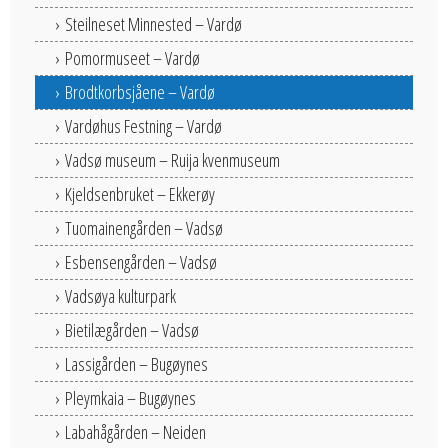
Steilneset Minnested – Vardø
Pomormuseet – Vardø
Brodtkorbsjåene – Vardø
Vardøhus Festning – Vardø
Vadsø museum – Ruija kvenmuseum
Kjeldsenbruket – Ekkerøy
Tuomainengården – Vadsø
Esbensengården – Vadsø
Vadsøya kulturpark
Bietilægården – Vadsø
Lassigården – Bugøynes
Pleymkaia – Bugøynes
Labahågården – Neiden