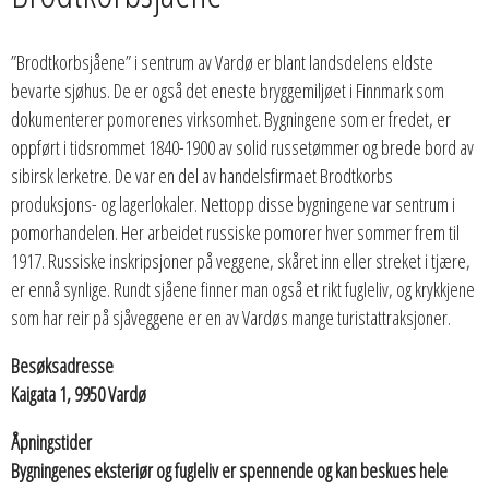
”Brodtkorbsjåene” i sentrum av Vardø er blant landsdelens eldste
bevarte sjøhus. De er også det eneste bryggemiljøet i Finnmark som
dokumenterer pomorenes virksomhet. Bygningene som er fredet, er
oppført i tidsrommet 1840-1900 av solid russetømmer og brede bord av
sibirsk lerketre. De var en del av handelsfirmaet Brodtkorbs
produksjons- og lagerlokaler. Nettopp disse bygningene var sentrum i
pomorhandelen. Her arbeidet russiske pomorer hver sommer frem til
1917. Russiske inskripsjoner på veggene, skåret inn eller streket i tjære,
er ennå synlige. Rundt sjåene finner man også et rikt fugleliv, og krykkjene
som har reir på sjåveggene er en av Vardøs mange turistattraksjoner.
Besøksadresse
Kaigata 1, 9950 Vardø
Åpningstider
Bygningenes eksteriør og fugleliv er spennende og kan beskues hele