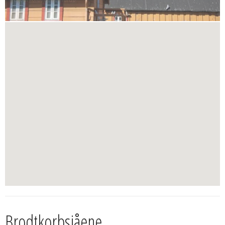
Brodtkorbsjåene