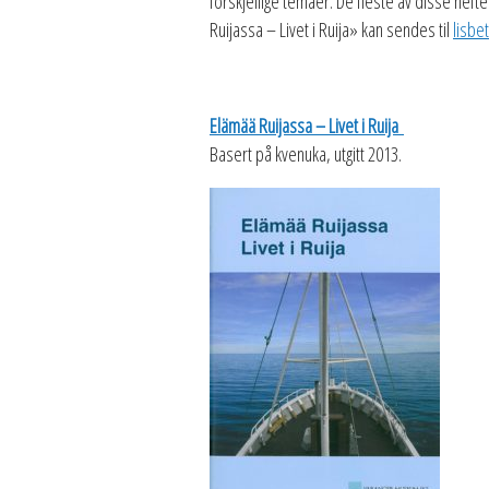
forskjellige temaer. De fleste av disse heften
Ruijassa – Livet i Ruija» kan sendes til
lisb
Elämää Ruijassa – Livet i Ruija
Basert på kvenuka, utgitt 2013.