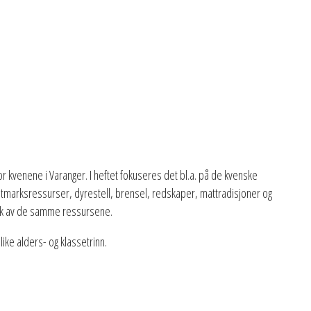
for kvenene i Varanger. I heftet fokuseres det bl.a. på de kvenske
utmarksressurser, dyrestell, brensel, redskaper, mattradisjoner og
ruk av de samme ressursene.
ike alders- og klassetrinn.