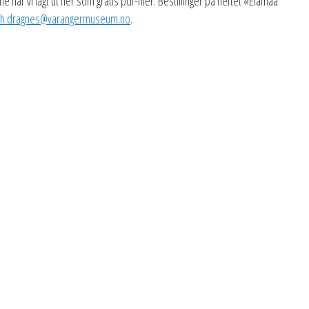
e har vi lagt ut her som gratis pdf-filer. Bestillinger på heftet «Elämää
eth.dragnes@varangermuseum.no
.