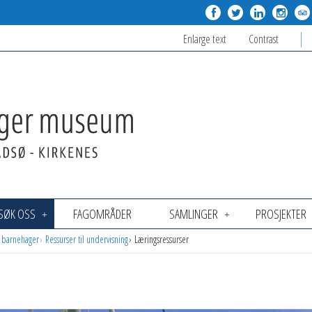
Enlarge text
Contrast
SØK OSS
FAGOMRÅDER
SAMLINGER
PROSJEKTER
g barnehager
Ressurser til undervisning
Læringsressurser