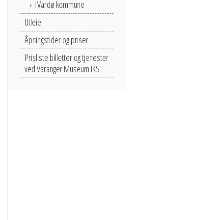
I Vardø kommune
Utleie
Åpningstider og priser
Prisliste billetter og tjenester
ved Varanger Museum IKS