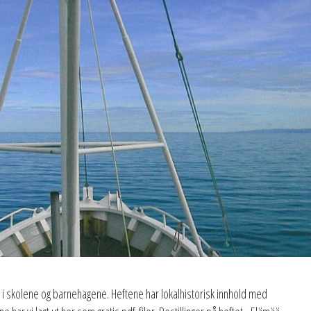
uk i skolene og barnehagene. Heftene har lokalhistorisk innhold med