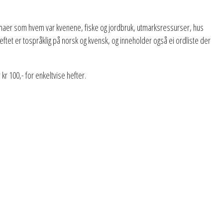
ke temaer som hvem var kvenene, fiske og jordbruk, utmarksressurser, hus
ftet er tospråklig på norsk og kvensk, og inneholder også ei ordliste der
 kr 100,- for enkeltvise hefter.