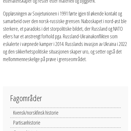
etterlatenskaper og rester etter materiell og byggverk.
Oppløsningen av Sovjetunionen i 1991 førte igjen til økende kontakt og
samarbeid over den norsk-russiske grensen. Naboskapet i nord-øst ble
sterkere, et paradoks i det storpolitiske bildet, der Russland og NATO
ellers har et anstrengt forhold pga. Russland-Ukrainakonflikten som
eskalerte i væpnede kamper i 2014. Russlands invasjon av Ukraina i 2022
og den sikkerhetspolitiske situasjonen skaper uro, og setter også det
mellommenneskelige på prøve i grenseområdet.
Fagområder
Kvensk/norskfinsk historie
Partisanhistorie