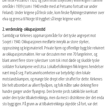
ble finsk Petsamo i 1920, og (den finsk/sovjetiske) Vinterkrigen i samme
område i 1939 (som i 1940 endte med at Petsamo fortsatt var under
Finland). Under krigene på finsk side, kom finske flyktningestrømmer over
elva og grensa til Norge til trygghet så lenge krigene varte.
2. verdenskrig- okkupasjonstid
Samtidig var Kirkenes oppmarsjområde for det tyske angrepet mot
Sovjet i 1940. Okkupasjonen medførte innrykk av store styrker,
opprustning og krigsmateriell. Private hjem og offentlige bygg ble rekvirert
av okkupasjonsmakten. Her var dessuten mer enn 70 fangeleirer, og
blant annet flere store sykestuer som tok i mot døde og skadde tyske
soldater fra kampene ved Litsa. Lokalbefolkningen fikk krigens hendelser
nært innpå seg. Partisanvirksomheten var betydelig i den lokale
motstandskampen, og mange ble drept eller straffet for dette. Kirkenes
ble helt utbombet av alliert flyvåpen, og folk måtte søke dekning flere
hundre ganger under flyangrep. Den brente jords taktikk ble iverksatt
under den tyske tilbaketrekkinga, men da mest i distriktene der det enda
sto bygg igjen. På grunn av at tilbaketrekkinga skjedde så fort, var det