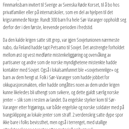
Finnmarksbarn invitert til Sverige av Svenska Røde Korset, til å bo hos
privatfamilier eller på internatskoler, som en del av hjelpen til det
krigsrammede Norge. Rundt 300 barn fra hele Sør-Varanger oppholdt seg
derfor der i den første, krevende perioden i fredstid.
Da den kalde krigen satte sitt grep, var igjen Sovjetunionen nærmeste
nabo, da Finland hadde tapt Petsamo til Sovjet. Det anstrengte forholdet
mellom øst og vest medførte mistenkeliggjøring og overvåking av
partisaner og andre som de norske myndighetene mistenkte hadde
kontakter med Sovjet. Også i lokalsamfunnet ble «sovjetvennlige» og
barn av dem hengt ut. Folk i Sør-Varanger som hadde jobbet for
okkupasjonsmakten, eller hadde omgåttes noen av dem under krigen
kunne likeledes bli uthengt som svikere, og dette gjaldt særlig norske
jenter – slik som i resten av landet. Da engelske styrker kom til Sør-
Varanger etter frigjøringa, var både engelske og norske soldater med på
tvangsklipping av lokale jenter som straff. 2.verdenskrig satte dype spor
ikke bare i folks bevissthet, men også i terrenget, med utallige