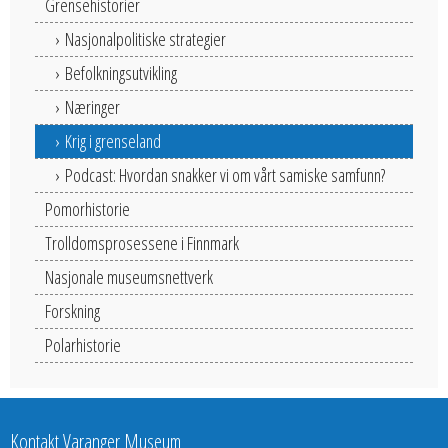
Grensehistorier
Nasjonalpolitiske strategier
Befolkningsutvikling
Næringer
Krig i grenseland
Podcast: Hvordan snakker vi om vårt samiske samfunn?
Pomorhistorie
Trolldomsprosessene i Finnmark
Nasjonale museumsnettverk
Forskning
Polarhistorie
Kontakt Varanger Museum