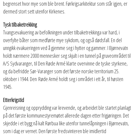
begrenset hvor mye som ble brent. Førkrigsarkitektur som står igjen, er
dermed stort sett utenfor Kirkenes.
Tysk tilbaketrekking
Tvangsevakuering av befolkningen under tilbaketrekkinga var hard, i
overfylte båter som medførte mye sykdom, og også dødsfall. En del
unngikk evakueringen ved å gjemme seg i hytter og gammer. I Bjørnevatn
holdt nærmere 2000 mennesker seg skjult i en tunnel på gruveområdet til
A/S Sydvaranger, til Den Røde Armé klarte overvinne de tyske styrkene,
og da befridde Sør-Varanger som det første norske territorium 25.
oktober i 1944. Den Røde Armé holdt seg i området i ett år, til høsten
1945.
Etterkrigstid
Gjenreisning og opprydding var krevende, og arbeidet ble startet planlagt
på det første kommunestyremøtet allerede dagen etter frigjøringen. Det
skjedde i et bygg nå kalt Rørbua like utenfor tunnelåpningen i Bjørnevatn,
som i dag er vernet. Den første fredsvinteren ble imidlertid