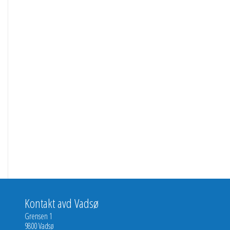
Kontakt avd Vadsø
Grensen 1
9800 Vadsø