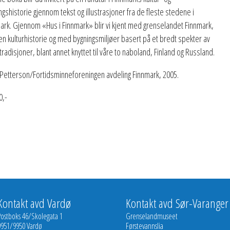
ngshistorie gjennom tekst og illustrasjoner fra de fleste stedene i
ark. Gjennom «Hus i Finnmark» blir vi kjent med grenselandet Finnmark,
n kulturhistorie og med bygningsmiljøer basert på et bredt spekter av
rtradisjoner, blant annet knyttet til våre to naboland, Finland og Russland.
 Petterson/Fortidsminneforeningen avdeling Finnmark, 2005.
0,-
Kontakt avd Vardø
Kontakt avd Sør-Varanger
Postboks 46/Skolegata 1
Grenselandmuseet
9951/9950 Vardø
Førstevannslia