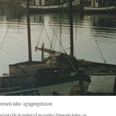
innmarks kultur- og bygningshistorie.
ne boka blir du invitert på en rundtur i Finnmarks kultur- og