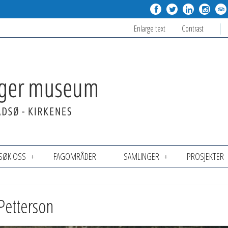
Enlarge text
Contrast
SØK OSS
FAGOMRÅDER
SAMLINGER
PROSJEKTER
 Petterson