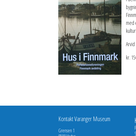
bygni
Finnm
med e
kultu
Arvid
kr. 15
Kontakt Varanger Museum
Grensen 1