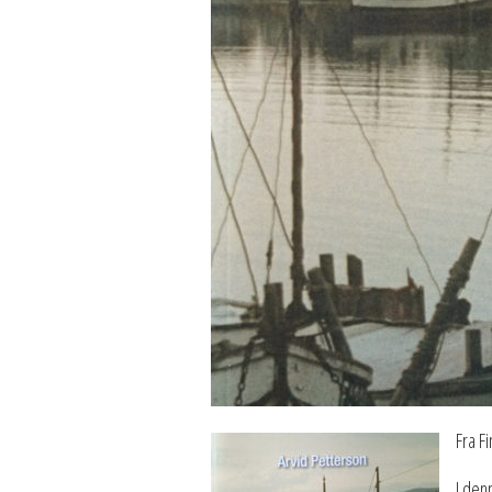
Fra F
I den