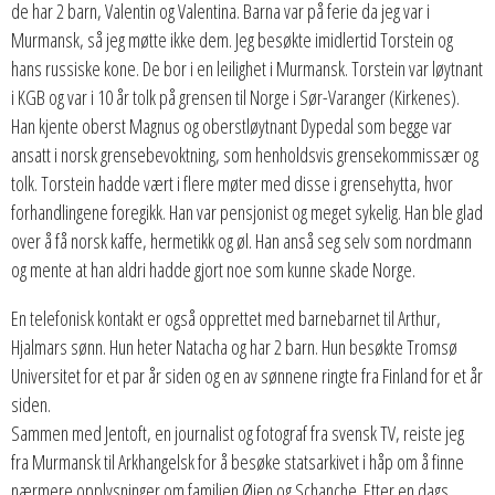
de har 2 barn, Valentin og Valentina. Barna var på ferie da jeg var i
Murmansk, så jeg møtte ikke dem. Jeg besøkte imidlertid Torstein og
hans russiske kone. De bor i en leilighet i Murmansk. Torstein var løytnant
i KGB og var i 10 år tolk på grensen til Norge i Sør-Varanger (Kirkenes).
Han kjente oberst Magnus og oberstløytnant Dypedal som begge var
ansatt i norsk grensebevoktning, som henholdsvis grensekommissær og
tolk. Torstein hadde vært i flere møter med disse i grensehytta, hvor
forhandlingene foregikk. Han var pensjonist og meget sykelig. Han ble glad
over å få norsk kaffe, hermetikk og øl. Han anså seg selv som nordmann
og mente at han aldri hadde gjort noe som kunne skade Norge.
En telefonisk kontakt er også opprettet med barnebarnet til Arthur,
Hjalmars sønn. Hun heter Natacha og har 2 barn. Hun besøkte Tromsø
Universitet for et par år siden og en av sønnene ringte fra Finland for et år
siden.
Sammen med Jentoft, en journalist og fotograf fra svensk TV, reiste jeg
fra Murmansk til Arkhangelsk for å besøke statsarkivet i håp om å finne
nærmere opplysninger om familien Øien og Schanche. Etter en dags