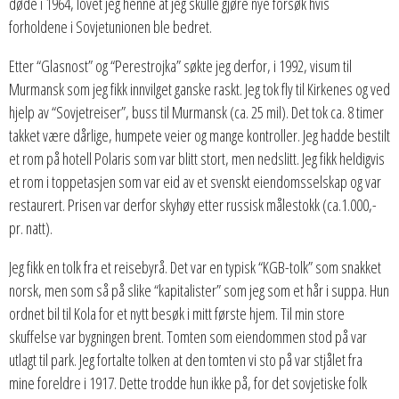
døde i 1964, lovet jeg henne at jeg skulle gjøre nye forsøk hvis
forholdene i Sovjetunionen ble bedret.
Etter “Glasnost” og “Perestrojka” søkte jeg derfor, i 1992, visum til
Murmansk som jeg fikk innvilget ganske raskt. Jeg tok fly til Kirkenes og ved
hjelp av “Sovjetreiser”, buss til Murmansk (ca. 25 mil). Det tok ca. 8 timer
takket være dårlige, humpete veier og mange kontroller. Jeg hadde bestilt
et rom på hotell Polaris som var blitt stort, men nedslitt. Jeg fikk heldigvis
et rom i toppetasjen som var eid av et svenskt eiendomsselskap og var
restaurert. Prisen var derfor skyhøy etter russisk målestokk (ca.1.000,-
pr. natt).
Jeg fikk en tolk fra et reisebyrå. Det var en typisk “KGB-tolk” som snakket
norsk, men som så på slike “kapitalister” som jeg som et hår i suppa. Hun
ordnet bil til Kola for et nytt besøk i mitt første hjem. Til min store
skuffelse var bygningen brent. Tomten som eiendommen stod på var
utlagt til park. Jeg fortalte tolken at den tomten vi sto på var stjålet fra
mine foreldre i 1917. Dette trodde hun ikke på, for det sovjetiske folk