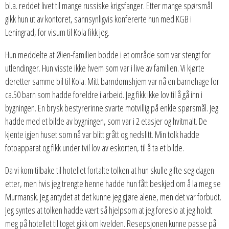
bl.a. reddet livet til mange russiske krigsfanger. Etter mange spørsmål
gikk hun ut av kontoret, sannsynligvis konfererte hun med KGB i
Leningrad, for visum til Kola fikk jeg.
Hun meddelte at Øien-familien bodde i et område som var stengt for
utlendinger. Hun visste ikke hvem som var i live av familien. Vi kjørte
deretter samme bil til Kola. Mitt barndomshjem var nå en barnehage for
ca.50 barn som hadde foreldre i arbeid. Jeg fikk ikke lov til å gå inn i
bygningen. En brysk bestyrerinne svarte motvillig på enkle spørsmål. Jeg
hadde med et bilde av bygningen, som var i 2 etasjer og hvitmalt. De
kjente igjen huset som nå var blitt grått og nedslitt. Min tolk hadde
fotoapparat og fikk under tvil lov av eskorten, til å ta et bilde.
Da vi kom tilbake til hotellet fortalte tolken at hun skulle gifte seg dagen
etter, men hvis jeg trengte henne hadde hun fått beskjed om å la meg se
Murmansk. Jeg antydet at det kunne jeg gjøre alene, men det var forbudt.
Jeg syntes at tolken hadde vært så hjelpsom at jeg foreslo at jeg holdt
meg på hotellet til toget gikk om kvelden. Resepsjonen kunne passe på