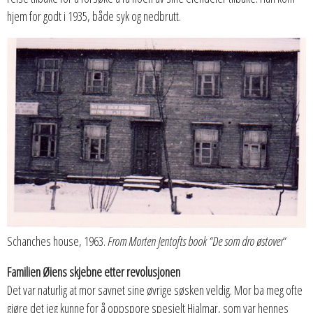
hjem for godt i 1935, både syk og nedbrutt.
Schanches house, 1963.
From Morten Jentofts book “De som dro østover
“
Familien Øiens skjebne etter revolusjonen
Det var naturlig at mor savnet sine øvrige søsken veldig. Mor ba meg ofte
gjøre det jeg kunne for å oppspore spesielt Hjalmar, som var hennes