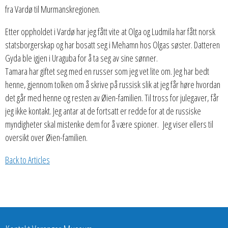
fra Vardø til Murmanskregionen.
Etter oppholdet i Vardø har jeg fått vite at Olga og Ludmila har fått norsk
statsborgerskap og har bosatt seg i Mehamn hos Olgas søster. Datteren
Gyda ble igjen i Uraguba for å ta seg av sine sønner.
Tamara har giftet seg med en russer som jeg vet lite om. Jeg har bedt
henne, gjennom tolken om å skrive på russisk slik at jeg får høre hvordan
det går med henne og resten av Øien-familien. Til tross for julegaver, får
jeg ikke kontakt. Jeg antar at de fortsatt er redde for at de russiske
myndigheter skal mistenke dem for å være spioner. Jeg viser ellers til
oversikt over Øien-familien.
Back to Articles