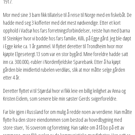
1917.
Mor med sine 3 barn fikk tillatelse til å reise til Norge med en fiskebåt. De
hadde med seg 3 kofferter med det mest nødvendige. Etter et kort
opphold i Vadsø hos fars forretningsforbindelser, reiste hun med barna
til Steinkjer hvor vi bodde hos fars familie, Killi, på Egge gård. Jeg ble døpt
i Egge kirke ca. 1 år gammel. Vi flyttet deretter til Trondheim hvor mor
kjøpte Elgesetergt.13 som var en stor bygård. Mine foreldre hadde satt
inn ca. 300.000,-rubler i Nordenfjeldske Sparebank. Etter å ha kjøpt
gården ble imidlertid rubelen verdiløs, slik at mor måtte selge gården
etter 4 år.
Deretter flyttet vi til Stjørdal hvor vi fikk leie en billig leilighet av Anna og
Kristen Eidem, som senere ble min søster Gerds svigerforeldre.
Far ble igjen i Russland for om mulig å redde noen av verdiene. Han måtte
flytte fra den store eiendommen som bestod av hovedbygning med
store stuer, 16 soverom og forretning. Han søkte om å få bo på ett av