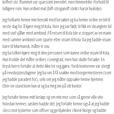
koffert sto. Rommet var sparsomt innredet, men himmelrike i forhold til
tidligere rom. Hun ordnet mat (biff-stroganoff stekt i harsk hvalolje).
Jeg forklarte henne min hensikt med besøket og ba henne ordne en bil til
neste dag for å kjøre meg til Kola, hvor jeg var født. Vi fikk en skranglete bil
med sivil sjåfør med armbind. På reisen til Kola ble vi stoppet av en mann
med samme armbind som spurte etter visum til Kola. Da jeg hadde visum
bare til Murmansk, måtte vi snu.
Jeg ba tolken kjøre meg til den personen som kunne ordne visum til Kola.
Hun trodde det måtte ordnes i Leningrad, men hun skulle forsøke. En
brysk herre fortalte at dette ikke lot seg gjøre, fordi kontorene var stengt
på revolusjonsdagene. Jeg ba om å få snakke med borgermesteren (som
jeg hadde paradert for), selv om jeg måtte oppsøke henne hjemme.
Etter en stund kom hun ut og ba meg inn på sitt kontor.
Jeg fortalte henne mitt livsløp og om min mor som så gjerne ville vite
hvordan hennes søsken hadde det. Jeg fortalte henne også at jeg hadde
sloss mot tyskerne som offiser og geriljaleder i Nord-Norge og hadde