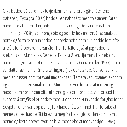
Olga bodde på et rom og tekjøkken i en falleferdig gård. Den ene
datteren, Gyda (ca. 50 år) bodde i en nabogård med to sønner. Faren
hadde forlatt dem. Hun jobbet i et samvirkelag. Den andre datteren
Ljudmila (ca. 40 år) var mongoloid og bodde hos moren. Olga snakket litt
norsk og fortalte at hun hadde et norskt hefte som hun hadde lest ofte i
alle år, for å bevare morsmålet. Hun fortalte også at jeg hadde to
slektninger i Murmansk. Den ene Tamara Øien, Hjalmars barnebarn,
hadde hun god kontakt med. Hun var datter av Gunvor (død 1977), som
var datter av Hjalmar (mors tvillingbror) og Constanse. Gunvor var gift
med en russer som forsvant under krigen. Tamara var utdannet økonom
og ansatt i et medisinaldepot i Murmansk. Hun fortalte at moren og hun
hadde som nordmenn blitt fullstendig isolert, fordi det var forbudt for
russere å omgås eller snakke med utlendinger. Hun var derfor glad for at
Sovjetunionen var oppløst og folk hadde fått sin frihet. Hun fortalte at
hennes onkel hadde fått brev fra meg fra Helsingfors. Han kom hjem til
henne og leste brevet hvor jeg bl.a. meddelte at mor var død (1964).