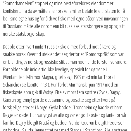
“Pomorhandelen” stoppet og mine besteforeldres eiendommer
konfiskert. Fra da av måtte alle norske familier betale leie til staten for å
bo i sine egne hus og for å drive fiske med egne båter. Ved innvandringen
til Russland måtte alle nordmenn bli russiske statsborgere og oppgi sitt
norske statsborgerskap.
Det ble etter hvert innført russisk skole med forbud mot å lære og
snakke norsk. Over tid utviklet det seg derfor et “Pomorspråk” som var
en blanding av norsk og russiske slik at man noenlunde forsto hverandre.
Forholdene ble imidlertid ikke levelige, spesielt for døtrene i
Øienfamilien. Min mor Magna, giftet seg i 1909 med min far Thoralf
Schanche (se kapittel nr.3 ). Hun forlot Murmansk i juni 1917 med en
fiskeskøyte som gikk til Vadsø. Fire av mors fem søstre (Gyda, Dagny,
Gudrun og Jenny) gjorde det samme og bosatte seg etter hvert på
forskjellige steder i Norge. Gyda bodde i Trondheim og hadde et barn.
Begge er døde. Hun var yngst av alle og var en god søster og tante for vår
familie. Dagny ble gift Kruttå og bodde i Vardø. Gudrun ble gift Pedersen
og bodde i Sauda. Jenny giftet seg med Størdal i Stangfjord. Alle søstrene