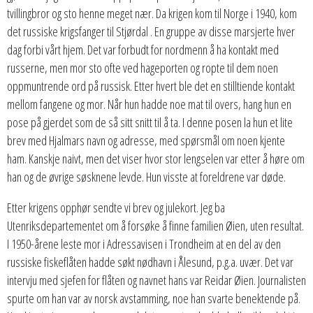
tvillingbror og sto henne meget nær. Da krigen kom til Norge i 1940, kom
det russiske krigsfanger til Stjørdal . En gruppe av disse marsjerte hver
dag forbi vårt hjem. Det var forbudt for nordmenn å ha kontakt med
russerne, men mor sto ofte ved hageporten og ropte til dem noen
oppmuntrende ord på russisk. Etter hvert ble det en stilltiende kontakt
mellom fangene og mor. Når hun hadde noe mat til overs, hang hun en
pose på gjerdet som de så sitt snitt til å ta. I denne posen la hun et lite
brev med Hjalmars navn og adresse, med spørsmål om noen kjente
ham. Kanskje naivt, men det viser hvor stor lengselen var etter å høre om
han og de øvrige søsknene levde. Hun visste at foreldrene var døde.
Etter krigens opphør sendte vi brev og julekort. Jeg ba
Utenriksdepartementet om å forsøke å finne familien Øien, uten resultat.
I 1950-årene leste mor i Adressavisen i Trondheim at en del av den
russiske fiskeflåten hadde søkt nødhavn i Ålesund, p.g.a. uvær. Det var
intervju med sjefen for flåten og navnet hans var Reidar Øien. Journalisten
spurte om han var av norsk avstamming, noe han svarte benektende på.