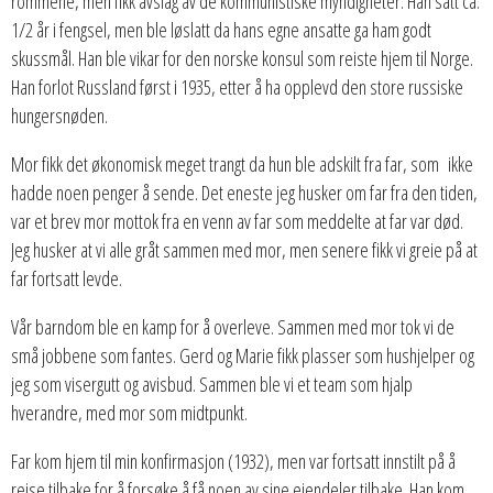
rommene, men fikk avslag av de kommunistiske myndigheter. Han satt ca.
1/2 år i fengsel, men ble løslatt da hans egne ansatte ga ham godt
skussmål. Han ble vikar for den norske konsul som reiste hjem til Norge.
Han forlot Russland først i 1935, etter å ha opplevd den store russiske
hungersnøden.
Mor fikk det økonomisk meget trangt da hun ble adskilt fra far, som ikke
hadde noen penger å sende. Det eneste jeg husker om far fra den tiden,
var et brev mor mottok fra en venn av far som meddelte at far var død.
Jeg husker at vi alle gråt sammen med mor, men senere fikk vi greie på at
far fortsatt levde.
Vår barndom ble en kamp for å overleve. Sammen med mor tok vi de
små jobbene som fantes. Gerd og Marie fikk plasser som hushjelper og
jeg som visergutt og avisbud. Sammen ble vi et team som hjalp
hverandre, med mor som midtpunkt.
Far kom hjem til min konfirmasjon (1932), men var fortsatt innstilt på å
reise tilbake for å forsøke å få noen av sine eiendeler tilbake. Han kom