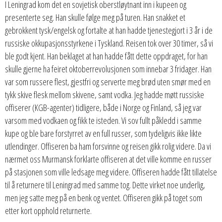
I Leningrad kom det en sovjetisk oberstløytnant inn i kupeen og
presenterte seg. Han skulle følge meg på turen. Han snakket et
gebrokkent tysk/engelsk og fortalte at han hadde tjenestegjort i 3 år i de
russiske okkupasjonsstyrkene i Tyskland. Reisen tok over 30 timer, så vi
ble godt kjent. Han beklaget at han hadde fått dette oppdraget, for han
skulle gjerne ha feiret oktoberrevolusjonen som innebar 3 fridager. Han
var som russere flest, gjestfri og serverte meg brød uten smør med en
tykk skive flesk mellom skivene, samt vodka. Jeg hadde møtt russiske
offiserer (KGB-agenter) tidligere, både i Norge og Finland, så jeg var
varsom med vodkaen og fikk te isteden. Vi sov fullt påkledd i samme
kupe og ble bare forstyrret av en full russer, som tydeligvis ikke likte
utlendinger. Offiseren ba ham forsvinne og reisen gikk rolig videre. Da vi
nærmet oss Murmansk forklarte offiseren at det ville komme en russer
på stasjonen som ville ledsage meg videre. Offiseren hadde fått tillatelse
til å returnere til Leningrad med samme tog. Dette virket noe underlig,
men jeg satte meg på en benk og ventet. Offiseren gikk på toget som
etter kort opphold returnerte.