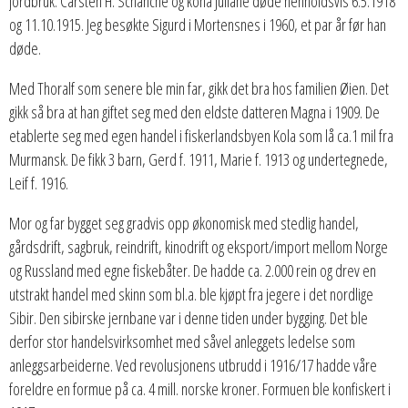
jordbruk. Carsten H. Schanche og kona Juliane døde henholdsvis 6.5.1918
og 11.10.1915. Jeg besøkte Sigurd i Mortensnes i 1960, et par år før han
døde.
Med Thoralf som senere ble min far, gikk det bra hos familien Øien. Det
gikk så bra at han giftet seg med den eldste datteren Magna i 1909. De
etablerte seg med egen handel i fiskerlandsbyen Kola som lå ca.1 mil fra
Murmansk. De fikk 3 barn, Gerd f. 1911, Marie f. 1913 og undertegnede,
Leif f. 1916.
Mor og far bygget seg gradvis opp økonomisk med stedlig handel,
gårdsdrift, sagbruk, reindrift, kinodrift og eksport/import mellom Norge
og Russland med egne fiskebåter. De hadde ca. 2.000 rein og drev en
utstrakt handel med skinn som bl.a. ble kjøpt fra jegere i det nordlige
Sibir. Den sibirske jernbane var i denne tiden under bygging. Det ble
derfor stor handelsvirksomhet med såvel anleggets ledelse som
anleggsarbeiderne. Ved revolusjonens utbrudd i 1916/17 hadde våre
foreldre en formue på ca. 4 mill. norske kroner. Formuen ble konfiskert i