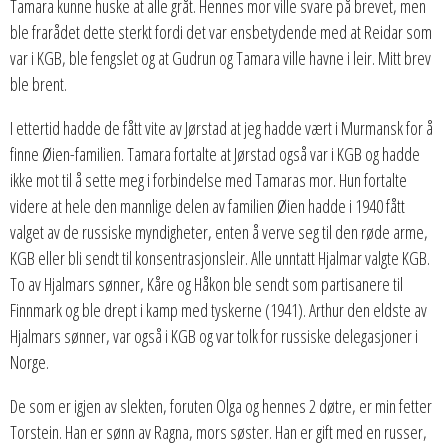
Tamara kunne huske at alle gråt. Hennes mor ville svare på brevet, men
ble frarådet dette sterkt fordi det var ensbetydende med at Reidar som
var i KGB, ble fengslet og at Gudrun og Tamara ville havne i leir. Mitt brev
ble brent.
I ettertid hadde de fått vite av Jørstad at jeg hadde vært i Murmansk for å
finne Øien-familien. Tamara fortalte at Jørstad også var i KGB og hadde
ikke mot til å sette meg i forbindelse med Tamaras mor. Hun fortalte
videre at hele den mannlige delen av familien Øien hadde i 1940 fått
valget av de russiske myndigheter, enten å verve seg til den røde arme,
KGB eller bli sendt til konsentrasjonsleir. Alle unntatt Hjalmar valgte KGB.
To av Hjalmars sønner, Kåre og Håkon ble sendt som partisanere til
Finnmark og ble drept i kamp med tyskerne (1941). Arthur den eldste av
Hjalmars sønner, var også i KGB og var tolk for russiske delegasjoner i
Norge.
De som er igjen av slekten, foruten Olga og hennes 2 døtre, er min fetter
Torstein. Han er sønn av Ragna, mors søster. Han er gift med en russer,