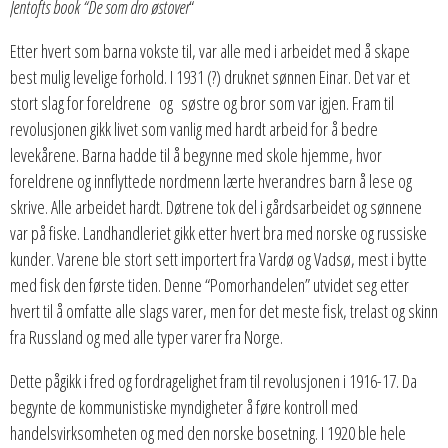
Jentofts book “De som dro østover
“
Etter hvert som barna vokste til, var alle med i arbeidet med å skape
best mulig levelige forhold. I 1931 (?) druknet sønnen Einar. Det var et
stort slag for foreldrene og søstre og bror som var igjen. Fram til
revolusjonen gikk livet som vanlig med hardt arbeid for å bedre
levekårene. Barna hadde til å begynne med skole hjemme, hvor
foreldrene og innflyttede nordmenn lærte hverandres barn å lese og
skrive. Alle arbeidet hardt. Døtrene tok del i gårdsarbeidet og sønnene
var på fiske. Landhandleriet gikk etter hvert bra med norske og russiske
kunder. Varene ble stort sett importert fra Vardø og Vadsø, mest i bytte
med fisk den første tiden. Denne “Pomorhandelen” utvidet seg etter
hvert til å omfatte alle slags varer, men for det meste fisk, trelast og skinn
fra Russland og med alle typer varer fra Norge.
Dette pågikk i fred og fordragelighet fram til revolusjonen i 1916-17. Da
begynte de kommunistiske myndigheter å føre kontroll med
handelsvirksomheten og med den norske bosetning. I 1920 ble hele