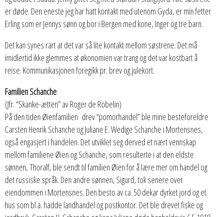
er døde. Den eneste jeg har hatt kontakt med utenom Gyda, er min fetter
Erling som er Jennys sønn og bor i Bergen med kone, Inger og tre barn.
Det kan synes rart at det var så lite kontakt mellom søstrene. Det må
imidlertid ikke glemmes at økonomien var trang og det var kostbart å
reise. Kommunikasjonen foregikk pr. brev og julekort.
Familien Schanche
(Jfr. “Skanke-ætten” av Roger de Robelin)
På den tiden Øienfamilien drev “pomorhandel” ble mine besteforeldre
Carsten Henrik Schanche og Juliane E. Wedige Schanche i Mortensnes,
også engasjert i handelen. Det utviklet seg derved et nært vennskap
mellom familiene Øien og Schanche, som resulterte i at den eldste
sønnen, Thoralf, ble sendt til familien Øien for å lære mer om handel og
det russiske språk. Den andre sønnen, Sigurd, tok senere over
eiendommen i Mortensnes. Den besto av ca. 50 dekar dyrket jord og et
hus som bl.a. hadde landhandel og postkontor. Det ble drevet fiske og