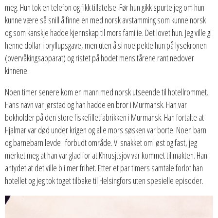
meg. Hun tok en telefon og fikk tillatelse. Før hun gikk spurte jeg om hun
kunne være så snill å finne en med norsk avstamming som kunne norsk
og som kanskje hadde kjennskap til mors familie. Det lovet hun. Jeg ville gi
henne dollar i bryllupsgave, men uten å si noe pekte hun på lysekronen
(overvåkingsapparat) og ristet på hodet mens tårene rant nedover
kinnene.
Noen timer senere kom en mann med norsk utseende til hotellrommet.
Hans navn var Jørstad og han hadde en bror i Murmansk. Han var
bokholder på den store fiskefilletfabrikken i Murmansk. Han fortalte at
Hjalmar var død under krigen og alle mors søsken var borte. Noen barn
og barnebarn levde i forbudt område. Vi snakket om løst og fast, jeg
merket meg at han var glad for at Khrusjtsjov var kommet til makten. Han
antydet at det ville bli mer frihet. Etter et par timers samtale forlot han
hotellet og jeg tok toget tilbake til Helsingfors uten spesielle episoder.