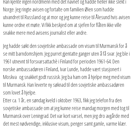
Han kjente ingen nordmenn med det navnet og hadde heller ikke slekt i
Norge. Jeg ringte avisen og fortalte om familien Øien som hadde
utvandret til Russland og at mor og jeg kunne reise til Ålesund hvis avisen
kunne ordne et møte. Vi fikk beskjed om at sjefen for flåten ikke ville
snakke mere med avisens journalist eller andre.
Jeg hadde søkt den sovjetiske ambassade om visum til Murmansk for å
se mitt barndomshjem. Jeg purret gjentatte ganger uten å få svar. Jeg ble i
1961 utnevnt til forsvarsattachè i Finland for perioden 1961-64. Den
norske ambassadøren i Finland, Ivar Lunde, hadde vært stasjonert i
Moskva og snakket godt russisk. Jeg ba ham om å hjelpe meg med visum
til Murmansk. Han leverte ny søknad til den sovjetiske ambassadøren
som lovet å hjelpe.
Etter ca. 1 år, en søndag kveld i oktober 1963, fikk jeg telefon fra den
sovjetiske ambassade om at jeg kunne reise mandag morgen med tog til
Murmansk over Leningrad. Det var kort varsel, men jeg dro avgårde med
det mest nødvendige, inklusive visum, penger samt gamle, varme klær.