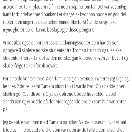
arbeid med tolk, lyktes vi i å finne noen papirer om far. Det var vesentlig
hans forbindelser med banken i Arkhangelsk hvor han hadde en god del
rubler. Den unge russiske tolken kunne ikke forstå at de sovjetiske
myndigheter bare kunne beslaglegge disse pengene.
Vi besøkte også et norsk/russisk utdanningssenter som hadde som
oppgave å skolere norske studenter fra Tromsø i russisk og russiske
studenter i norsk. En del av den norske, gamle bosetningen var bevart og
skulle ifølge tolken forbli bevart.
For å holde kontakt med Øien-familiens gjenlevende, inviterte jeg Olga og
hennes 2 døtre, samt Tamara pluss tolk til Vardø hvor Olga hadde noen
slektninger (Sandtrøen). Olga og døtrene bodde hos rektor Lisbeth
Sandtrøen og vi bodde på den videregående skolen som hun var rektor
på.
Jeg besøkte sammen med Tamara og tolken Vardø museum, hvor vi fant
bilde av mine besteforeldre som var noen av de første som utvandret