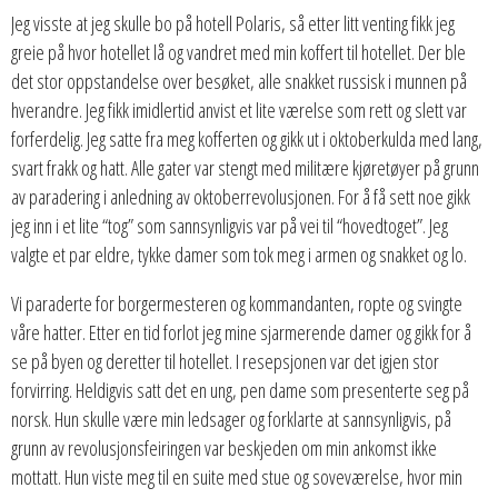
Jeg visste at jeg skulle bo på hotell Polaris, så etter litt venting fikk jeg
greie på hvor hotellet lå og vandret med min koffert til hotellet. Der ble
det stor oppstandelse over besøket, alle snakket russisk i munnen på
hverandre. Jeg fikk imidlertid anvist et lite værelse som rett og slett var
forferdelig. Jeg satte fra meg kofferten og gikk ut i oktoberkulda med lang,
svart frakk og hatt. Alle gater var stengt med militære kjøretøyer på grunn
av paradering i anledning av oktoberrevolusjonen. For å få sett noe gikk
jeg inn i et lite “tog” som sannsynligvis var på vei til “hovedtoget”. Jeg
valgte et par eldre, tykke damer som tok meg i armen og snakket og lo.
Vi paraderte for borgermesteren og kommandanten, ropte og svingte
våre hatter. Etter en tid forlot jeg mine sjarmerende damer og gikk for å
se på byen og deretter til hotellet. I resepsjonen var det igjen stor
forvirring. Heldigvis satt det en ung, pen dame som presenterte seg på
norsk. Hun skulle være min ledsager og forklarte at sannsynligvis, på
grunn av revolusjonsfeiringen var beskjeden om min ankomst ikke
mottatt. Hun viste meg til en suite med stue og soveværelse, hvor min