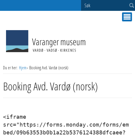
Søk
Du er her:
Hjem
Booking Avd. Vardø (norsk)
Booking Avd. Vardø (norsk)
<iframe 
src="https://forms.monday.com/forms/em
bed/09b63553b0b1a22b5376124388dfcaee?