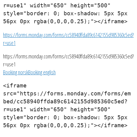
r=use1" width="650" height="500" 
style="border: 0; box-shadow: 5px 5px 
56px 0px rgba(0,0,0,0.25);"></iframe>
https://forms.monday.com/forms/cc58940ffda89c6142155d985360c5ed?
r=use1
https://forms.monday.com/forms/cc58940ffda89c6142155d985360c5ed?
r=use1
Booking norsk
Booking english
<iframe 
src="https://forms.monday.com/forms/em
bed/cc58940ffda89c6142155d985360c5ed?
r=use1" width="650" height="500" 
style="border: 0; box-shadow: 5px 5px 
56px 0px rgba(0,0,0,0.25);"></iframe>