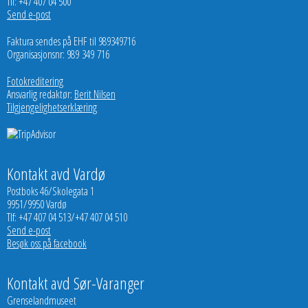
Tlf: +47 407 04 500
Send e-post
Faktura sendes på EHF til 989349716
Organisasjonsnr: 989 349 716
Fotokreditering
Ansvarlig redaktør:
Berit Nilsen
Tilgjengelighetserklæring
Kontakt avd Vardø
Postboks 46/Skolegata 1
9951/9950 Vardø
Tlf: +47 407 04 513/+47 407 04 510
Send e-post
Besøk oss på facebook
Kontakt avd Sør-Varanger
Grenselandmuseet