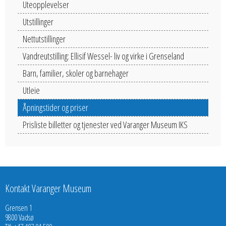
Uteopplevelser
Utstillinger
Nettutstillinger
Vandreutstilling: Ellisif Wessel- liv og virke i Grenseland
Barn, familier, skoler og barnehager
Utleie
Åpningstider og priser
Prisliste billetter og tjenester ved Varanger Museum IKS
Kontakt Varanger Museum
Grensen 1
9800 Vadsø