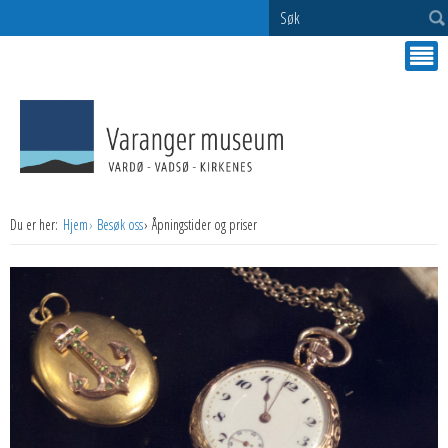
Søk
Du er her:
Hjem
Besøk oss
Åpningstider og priser