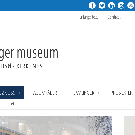
Enlarge text
Contrast
SØK OSS
FAGOMRÅDER
SAMLINGER
PROSJEKTER
andmuseet