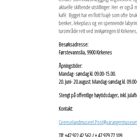
aktuelle skiftende utstillinger. Her er også 
kafè. Bygget har en flott foajè som ofte br
benker, lekeplass og en spennende labyrint
turområde rett ved innkjøringen til Kirkenes
Besøksadresse:
Førstevannslia, 9900 Kirkenes
Åpningstider:
Mandag- søndag kl. 09.00-15.00.
20. juni- 20.august: Mandag-søndag kl. 09.00
Stengt på offentlige høytidsdager, inkl. julaft
Kontakt:
Grenselandmuseet.Post@varangermuseum
Tlf: +47 922 42 562 / + 47 979 77 109