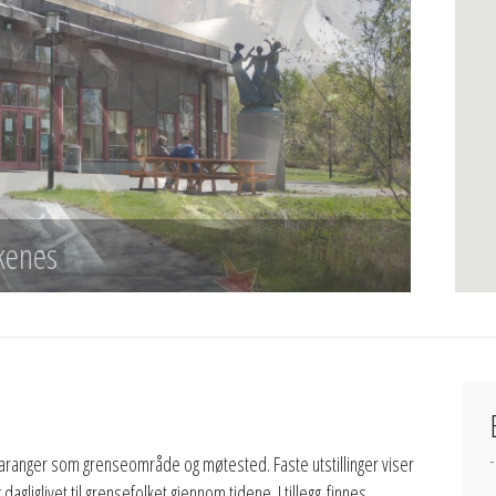
kenes
aranger som grenseområde og møtested. Faste utstillinger viser
agliglivet til grensefolket gjennom tidene. I tillegg finnes