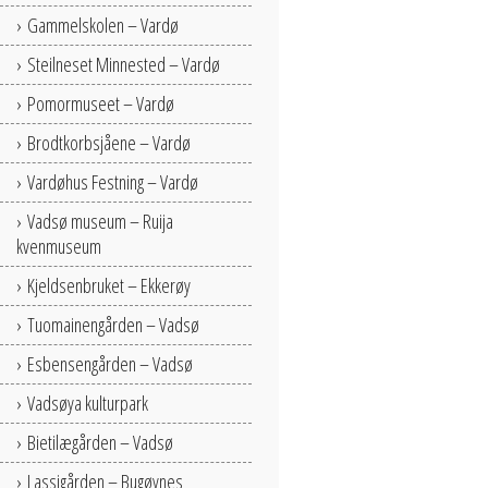
Gammelskolen – Vardø
Steilneset Minnested – Vardø
Pomormuseet – Vardø
Brodtkorbsjåene – Vardø
Vardøhus Festning – Vardø
Vadsø museum – Ruija
kvenmuseum
Kjeldsenbruket – Ekkerøy
Tuomainengården – Vadsø
Esbensengården – Vadsø
Vadsøya kulturpark
Bietilægården – Vadsø
Lassigården – Bugøynes