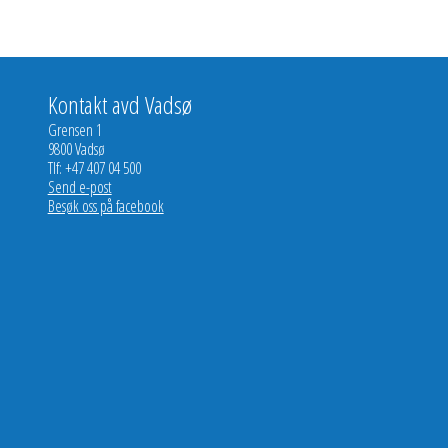
Kontakt avd Vadsø
Grensen 1
9800 Vadsø
Tlf: +47 407 04 500
Send e-post
Besøk oss på facebook