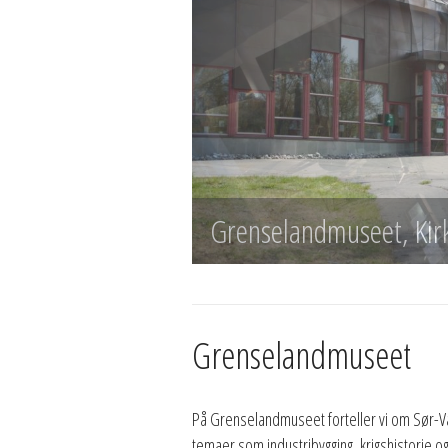
Grenselandmuseet, Kir
Grenselandmuseet
På Grenselandmuseet forteller vi om Sør-V
temaer som industribygging, krigshistorie og d