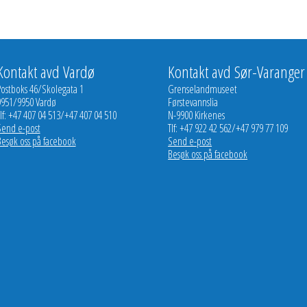
Kontakt avd Vardø
Kontakt avd Sør-Varanger
Postboks 46/Skolegata 1
Grenselandmuseet
9951/9950 Vardø
Førstevannslia
lf: +47 407 04 513/+47 407 04 510
N-9900 Kirkenes
Send e-post
Tlf: +47 922 42 562/+47 979 77 109
Besøk oss på facebook
Send e-post
Besøk oss på facebook