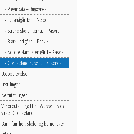
Pleymkaia – Bugøynes
Labahågården – Neiden
Strand skoleinternat – Pasvik
Bjørklund gård – Pasvik
Nordre Namdalen gård – Pasvik
Grenselandmuseet – Kirkenes
Uteopplevelser
Utstillinger
Nettutstillinger
Vandreutstilling: Ellisif Wessel- liv og
virke i Grenseland
Barn, familier, skoler og barnehager