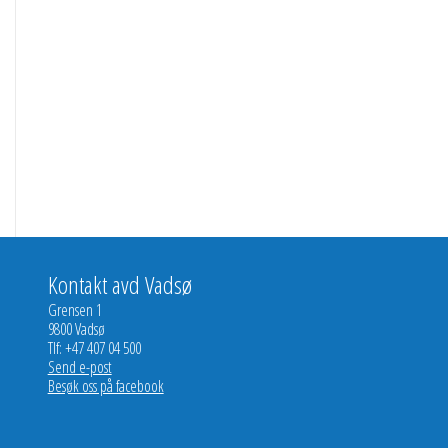
Kontakt avd Vadsø
Grensen 1
9800 Vadsø
Tlf: +47 407 04 500
Send e-post
Besøk oss på facebook