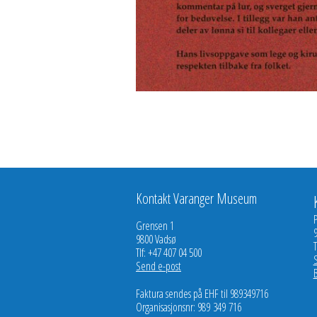
Kontakt Varanger Museum
Grensen 1
9800 Vadsø
T
Tlf: +47 407 04 500
Send e-post
Faktura sendes på EHF til 989349716
Organisasjonsnr: 989 349 716