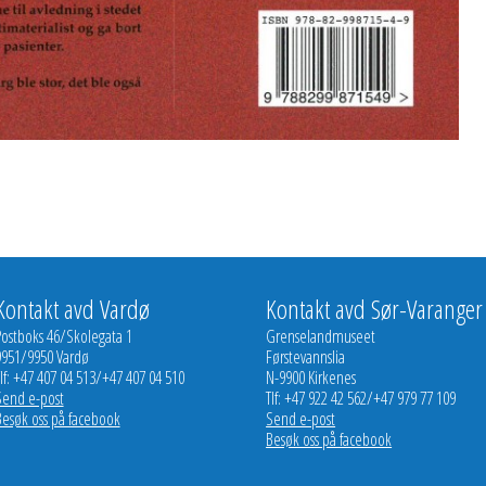
Kontakt avd Vardø
Kontakt avd Sør-Varanger
Postboks 46/Skolegata 1
Grenselandmuseet
9951/9950 Vardø
Førstevannslia
lf: +47 407 04 513/+47 407 04 510
N-9900 Kirkenes
Send e-post
Tlf: +47 922 42 562/+47 979 77 109
Besøk oss på facebook
Send e-post
Besøk oss på facebook