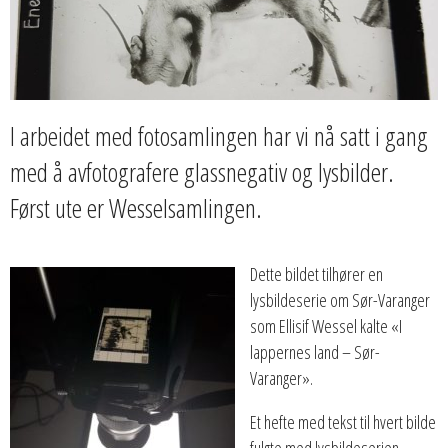
I arbeidet med fotosamlingen har vi nå satt i gang
med å avfotografere glassnegativ og lysbilder.
Først ute er Wesselsamlingen.
Dette bildet tilhører en
lysbildeserie om Sør-Varanger
som Ellisif Wessel kalte «I
lappernes land – Sør-
Varanger».
Et hefte med tekst til hvert bilde
fulgte med lysbildeserien.