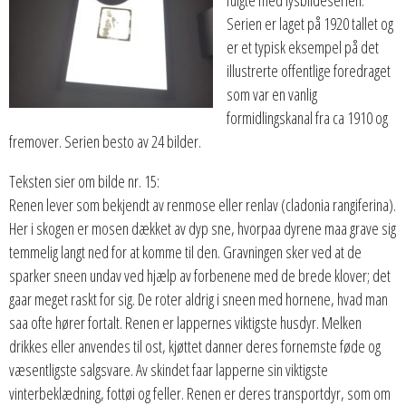
Serien er laget på 1920 tallet og
er et typisk eksempel på det
illustrerte offentlige foredraget
som var en vanlig
formidlingskanal fra ca 1910 og
fremover. Serien besto av 24 bilder.
Teksten sier om bilde nr. 15:
Renen lever som bekjendt av renmose eller renlav (cladonia rangiferina).
Her i skogen er mosen dækket av dyp sne, hvorpaa dyrene maa grave sig
temmelig langt ned for at komme til den. Gravningen sker ved at de
sparker sneen undav ved hjælp av forbenene med de brede klover; det
gaar meget raskt for sig. De roter aldrig i sneen med hornene, hvad man
saa ofte hører fortalt. Renen er lappernes viktigste husdyr. Melken
drikkes eller anvendes til ost, kjøttet danner deres fornemste føde og
væsentligste salgsvare. Av skindet faar lapperne sin viktigste
vinterbeklædning, fottøi og feller. Renen er deres transportdyr, som om