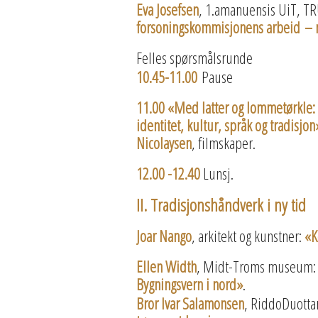
Eva Josefsen
, 1.amanuensis UiT, 
forsoningskommisjonens arbeid – n
Felles spørsmålsrunde
10.45-11.00
Pause
11.00 «Med latter og lommetørkle: 
identitet, kultur, språk og tradisjo
Nicolaysen
, filmskaper.
12.00 -12.40
Lunsj.
II. Tradisjonshåndverk i ny tid
Joar Nango
, arkitekt og kunstner:
«K
Ellen Width
, Midt-Troms museum
Bygningsvern i nord»
.
Bror Ivar Salamonsen
, RiddoDuott