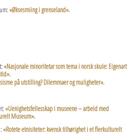
eum:
«Øksesmiing i grenseland».
t:
«Nasjonale minoritetar som tema i norsk skule: Eigenart
tid».
sisme på utstilling? Dilemmaer og muligheter».
et:
«Uenighetsfellesskap i museene – arbeid med
turelt Museum».
U:
«Rotete etnisiteter: kvensk tilhørighet i et flerkulturelt