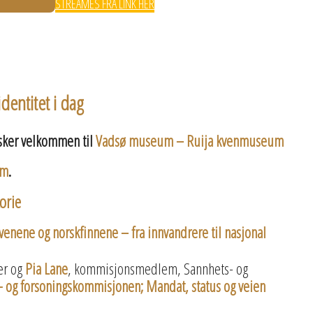
STREAMES FRA LINK HER
dentitet i dag
ker velkommen til
Vadsø museum – Ruija kvenmuseum
em
.
orie
venene og norskfinnene – fra innvandrere til nasjonal
der og
Pia Lane
, kommisjonsmedlem, Sannhets- og
 og forsoningskommisjonen; Mandat, status og veien