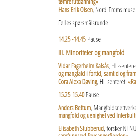
tømrerutdanning»
Hans Erik Olsen
, Nord-Troms mus
Felles spørsmålsrunde
14.25 -14.45
Pause
III. Minoriteter og mangfold
Vidar Fagerheim Kalsås
, HL-sentere
og mangfald i fortid, samtid og fram
Cora Alexa Døving
, HL-senteret:
«Ra
15.25-15.40
Pause
Anders Bettum
, Mangfoldsnettverk
mangfold og uenighet ved Interkul
Elisabeth Stubberud
, forsker NTN
samfunn ved Porsangerfjorden».