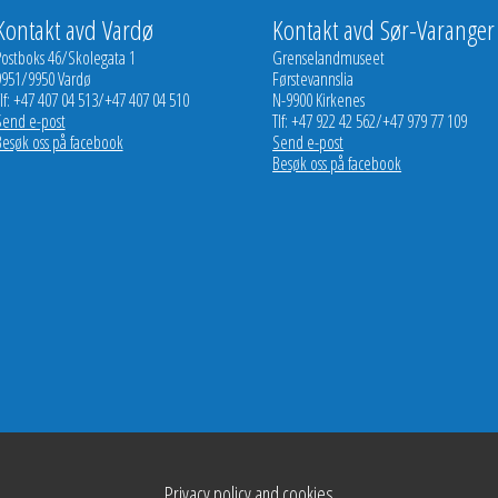
Kontakt avd Vardø
Kontakt avd Sør-Varanger
Postboks 46/Skolegata 1
Grenselandmuseet
9951/9950 Vardø
Førstevannslia
lf: +47 407 04 513/+47 407 04 510
N-9900 Kirkenes
Send e-post
Tlf: +47 922 42 562/+47 979 77 109
Besøk oss på facebook
Send e-post
Besøk oss på facebook
Privacy policy and cookies