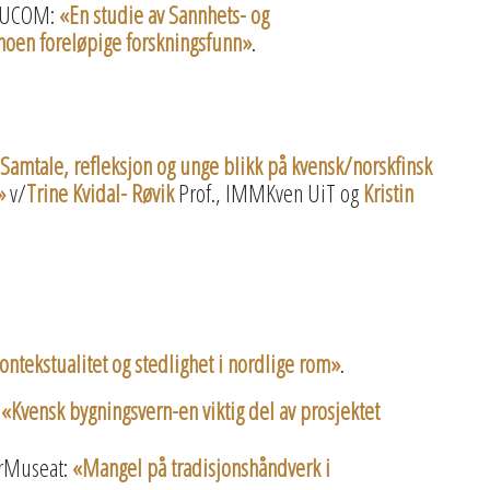
TRUCOM:
«En studie av Sannhets- og
oen foreløpige forskningsfunn»
.
Samtale, refleksjon og unge blikk på kvensk/norskfinsk
n»
v/
Trine Kvidal- Røvik
Prof., IMMKven UiT og
Kristin
ontekstualitet og stedlighet i nordlige rom»
.
:
«Kvensk bygningsvern-en viktig del av prosjektet
arMuseat:
«Mangel på tradisjonshåndverk i