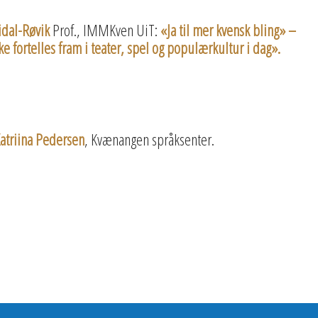
idal-Røvik
Prof., IMMKven UiT:
«Ja til mer kvensk bling» –
 fortelles fram i teater, spel og populærkultur i dag».
atriina Pedersen
, Kvænangen språksenter.