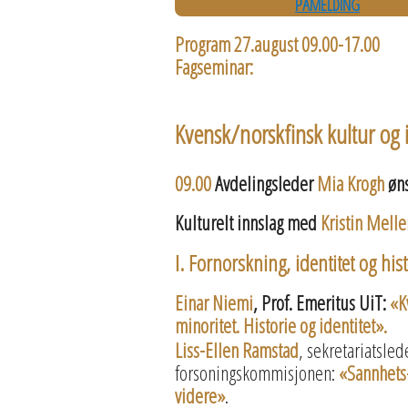
PÅMELDING
Program 27.august 09.00-17.00
Fagseminar:
Kvensk/norskfinsk kultur og i
09.00
Avdelingsleder
Mia Krogh
øns
Kulturelt innslag med
Kristin Mell
I. Fornorskning, identitet og hist
Einar Niemi
, Prof. Emeritus UiT:
«K
minoritet. Historie og identitet».
Liss-Ellen Ramstad
, sekretariatsle
forsoningskommisjonen:
«Sannhets-
videre»
.