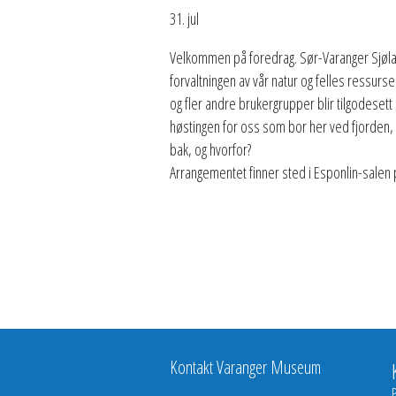
31. jul
Velkommen på foredrag. Sør-Varanger Sjølaks
forvaltningen av vår natur og felles ressurser
og fler andre brukergrupper blir tilgodesett o
høstingen for oss som bor her ved fjorden, 
bak, og hvorfor?
Arrangementet finner sted i Esponlin-salen
Kontakt Varanger Museum