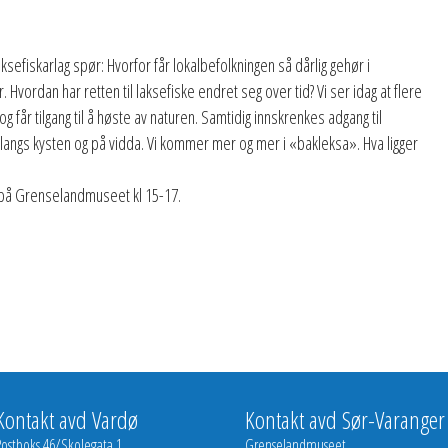
efiskarlag spør: Hvorfor får lokalbefolkningen så dårlig gehør i
. Hvordan har retten til laksefiske endret seg over tid? Vi ser idag at flere
g får tilgang til å høste av naturen. Samtidig innskrenkes adgang til
langs kysten og på vidda. Vi kommer mer og mer i «bakleksa». Hva ligger
 på Grenselandmuseet kl 15-17.
Kontakt avd Vardø
Kontakt avd Sør-Varanger
Postboks 46/Skolegata 1
Grenselandmuseet