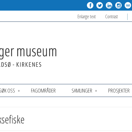
Enlarge text
Contrast
SØK OSS
FAGOMRÅDER
SAMLINGER
PROSJEKTER
ksefiske