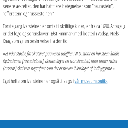
senere avkreftet. den har hatt flere betegnelser som ”bautastein”,
”offerstein” og ”russesteinen.”
Første gang Ivarsteinen er omtalt i skriftlige kilder, er fra ca 1690. Antagelig
er det fogd og sorenskriver i Øst-Finnmark med bosted i Vadsø, Niels
Knag som gir en beskrivelse fra den tid:
«
Et lidet støche fra Skatøret paa veien udeffter i N.O. staar en høi steen kaldis
Rydzestenen [russesteinen], derhos ligger en stor steenhøi, huor under rydzer
[russere] skal vere begrafuet som der er bleven ihielslaget af indbyggerne
.»
Eget hefte om Ivarsteinen er også til salgs i
vår museumsbutikk
.