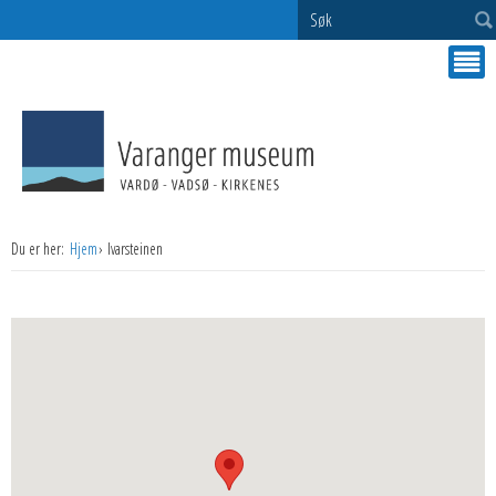
Søk
Du er her:
Hjem
Ivarsteinen