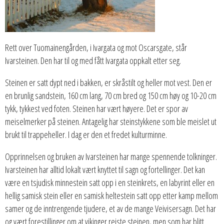
Rett over Tuomainengården, i Ivargata og mot Oscarsgate, står
Ivarsteinen. Den har til og med fått Ivargata oppkalt etter seg.
Steinen er satt dypt ned i bakken, er skråstilt og heller mot vest. Den er
en brunlig sandstein, 160 cm lang, 70 cm bred og 150 cm høy og 10-20 cm
tykk, tykkest ved foten. Steinen har vært høyere. Det er spor av
meiselmerker på steinen. Antagelig har steinstykkene som ble meislet ut
brukt til trappeheller. I dag er den et fredet kulturminne.
Opprinnelsen og bruken av Ivarsteinen har mange spennende tolkninger.
Ivarsteinen har alltid lokalt vært knyttet til sagn og fortellinger. Det kan
være en tsjudisk minnestein satt opp i en steinkrets, en labyrint eller en
hellig samisk stein eller en samisk heltestein satt opp etter kamp mellom
samer og de inntrengende tjudere, et av de mange Veivisersagn. Det har
og vært forestillinger om at vikinger reiste steinen, men som har blitt