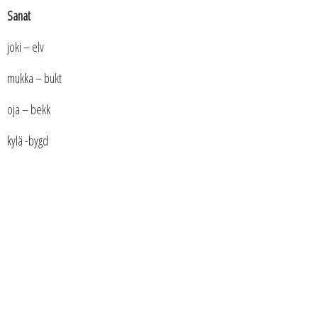
Sanat
joki – elv
mukka – bukt
oja – bekk
kylä -bygd