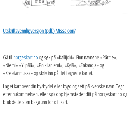
Utskriftsvennlig versjon (pdf.) Missä oon?
Gå til
norgeskart.no
og søk på «Kallijoki». Finn navnene «Päritie»,
«Niemi» «Ylipää», «Poikilaniemi», «Kylä», «Enkanoja» og
«Kreetanmukka» og skriv inn på det tegnede kartet.
Lag et kart over din by/bydel eller bygd og sett på kvenske navn. Tegn
etter hukommelsen, eller søk opp hjemstedet ditt på norgeskart.no og
bruk dette som bakgrunn for ditt kart.