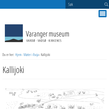
Søk
Du er her:
Hjem
Møter i Ruija
Kallijoki
Kallijoki