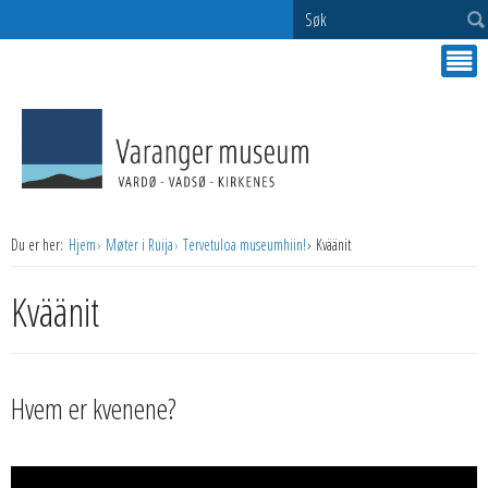
Søk
Du er her:
Hjem
Møter i Ruija
Tervetuloa museumhiin!
Kväänit
Kväänit
Hvem er kvenene?
Videoavspiller