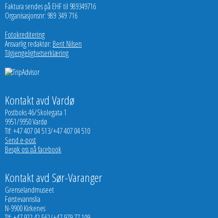
Faktura sendes på EHF til 989349716
Organisasjonsnr: 989 349 716
Fotokreditering
Ansvarlig redaktør:
Berit Nilsen
Tilgjengelighetserklæring
Kontakt avd Vardø
Postboks 46/Skolegata 1
9951/9950 Vardø
Tlf: +47 407 04 513/+47 407 04 510
Send e-post
Besøk oss på facebook
Kontakt avd Sør-Varanger
Grenselandmuseet
Førstevannslia
N-9900 Kirkenes
Tlf: +47 922 42 562/+47 979 77 109