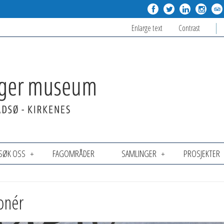
Enlarge text
Contrast
SØK OSS
FAGOMRÅDER
SAMLINGER
PROSJEKTER
onér