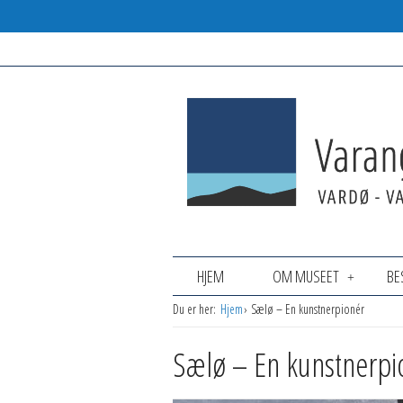
HJEM
OM MUSEET
BE
Du er her:
Hjem
Sælø – En kunstnerpionér
Sælø – En kunstnerpi