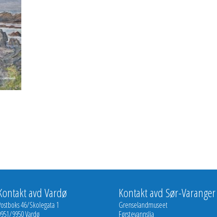
Kontakt avd Vardø
Kontakt avd Sør-Varanger
Postboks 46/Skolegata 1
Grenselandmuseet
9951/9950 Vardø
Førstevannslia