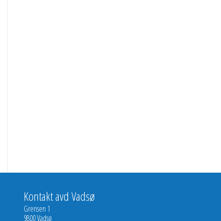
Kontakt avd Vadsø
Grensen 1
9800 Vadsø