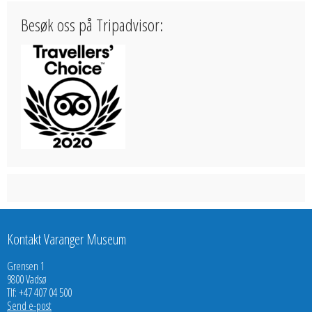
Besøk oss på Tripadvisor:
Kontakt Varanger Museum
Grensen 1
9800 Vadsø
Tlf: +47 407 04 500
Send e-post