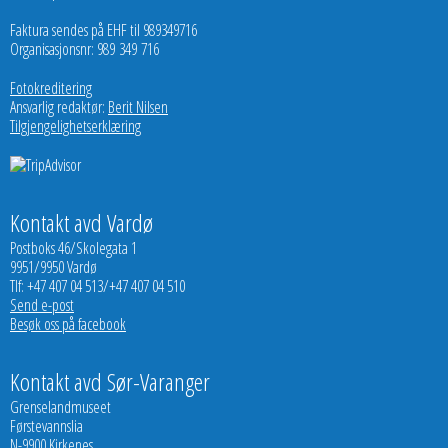
Faktura sendes på EHF til 989349716
Organisasjonsnr: 989 349 716
Fotokreditering
Ansvarlig redaktør:
Berit Nilsen
Tilgjengelighetserklæring
Kontakt avd Vardø
Postboks 46/Skolegata 1
9951/9950 Vardø
Tlf: +47 407 04 513/+47 407 04 510
Send e-post
Besøk oss på facebook
Kontakt avd Sør-Varanger
Grenselandmuseet
Førstevannslia
N-9900 Kirkenes