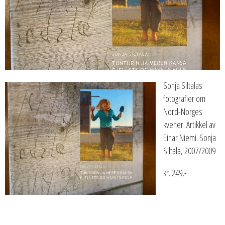
Sonja Siltalas
fotografier om
Nord-Norges
kvener. Artikkel av
Einar Niemi. Sonja
Siltala, 2007/2009
kr. 249,-