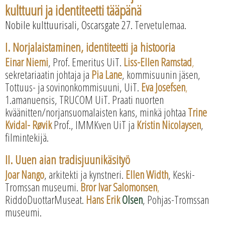
kulttuuri ja identiteetti tääpänä
Nobile kulttuurisali, Oscarsgate 27.
Tervetulemaa.
I. Norjalaistaminen, identiteetti ja histooria
Einar Niemi
, Prof. Emeritus UiT.
Liss-Ellen Ramstad
,
sekretariaatin johtaja ja
Pia Lane
, kommisuunin jäsen,
Tottuus- ja sovinonkommisuuni, UiT.
Eva Josefsen
,
1.amanuensis, TRUCOM UiT. Praati nuorten
kväänitten/norjansuomalaisten kans, minkä johtaa
Trine
Kvidal- Røvik
Prof., IMMKven UiT ja
Kristin Nicolaysen
,
filmintekijä.
II. Uuen aian tradisjuunikäsityö
Joar Nango
, arkitekti ja kynstneri.
Ellen Width
, Keski-
Tromssan museumi.
Bror Ivar Salomonsen
,
RiddoDuottarMuseat.
Hans Erik
Olsen
, Pohjas-Tromssan
museumi.