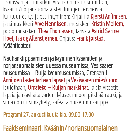
Tromssan ja Finmarkun viralisten institusuunitten,
kväänin/norjansuomalaisten liittojen tervheisiä.
Kulttuuriesitys ja essiintyminen:
Kirjailija
Kjersti Anfinnsen
,
jassimusikkeri
Arve Henriksen
,
musikkeri
Kristin Mellem
,
poppimusikkeri
Thea Thomassen
, tansaja
Astrid Serine
Hoel
,
Isä og Aftenstjernen
.
Ohjaus:
Frank Jørstad,
Kvääniteatteri
Nauhanklippaaminen ja käyminen kväänitten ja
norjansuomalaisten uuessa museumissa, Vesisaaren
museumissa – Ruija kvenmuseumissa, Grensen 1
Annijoen lastentarhaan lapset
ja
Vesisaaren mieskuoro
laulethaan,
Omateko – Ruijan markkinat
, ja aktiviteetit
lapsia ja raavhaita varten.
Museumi oon pitkhään auki, ja
siinä oon uusi näyttely, kafea ja museuminkauppa.
Programi 27. aukustikuuta klo. 09.00-17.00
Faakiseminaari: Kväänin/norjansuomalainen