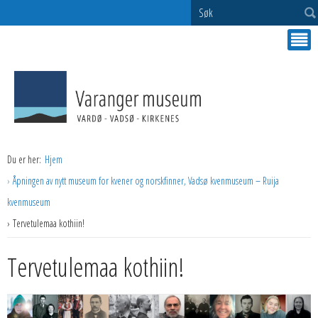
Søk
Du er her:
Hjem
Åpningen av nytt museum for kvener og norskfinner, Vadsø kvenmuseum – Ruija
kvenmuseum
Tervetulemaa kothiin!
Tervetulemaa kothiin!