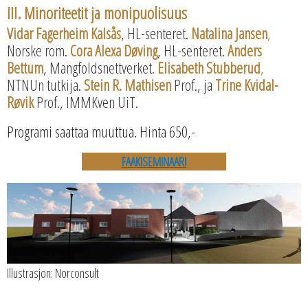
III. Minoriteetit ja monipuolisuus
Vidar Fagerheim Kalsås
, HL-senteret.
Natalina Jansen
,
Norske rom.
Cora Alexa Døving
, HL-senteret.
Anders
Bettum
, Mangfoldsnettverket.
Elisabeth Stubberud
,
NTNUn tutkija.
Stein R. Mathisen
Prof., ja
Trine Kvidal-
Røvik
Prof., IMMKven UiT.
Programi saattaa muuttua. Hinta 650,-
FAAKISEMINAARI
Illustrasjon: Norconsult