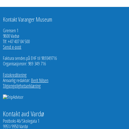
Kontakt Varanger Museum
Grensen 1
9800 Vadsø
Tlf: +47 407 04 500
Send e-post
Faktura sendes på EHF til 989349716
Organisasjonsnr: 989 349 716
Fotokreditering
Ansvarlig redaktør:
Berit Nilsen
Tilgjengelighetserklæring
Kontakt avd Vardø
Postboks 46/Skolegata 1
9951/9950 Vardø