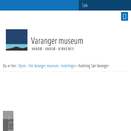
Søk
Du er her:
Hjem
Om Varanger museum
Avdelinger
Avdeling Sør-Varanger
2.
verdenskrig
Grenselandmuseet,
i
Kirkenes
grenseland