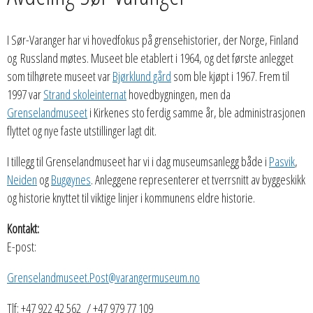
I Sør-Varanger har vi hovedfokus på grensehistorier, der Norge, Finland
og Russland møtes. Museet ble etablert i 1964, og det første anlegget
som tilhørete museet var
Bjørklund gård
som ble kjøpt i 1967. Frem til
1997 var
Strand skoleinternat
hovedbygningen, men da
Grenselandmuseet
i Kirkenes sto ferdig samme år, ble administrasjonen
flyttet og nye faste utstillinger lagt dit.
I tillegg til Grenselandmuseet har vi i dag museumsanlegg både i
Pasvik
,
Neiden
og
Bugøynes
. Anleggene representerer et tverrsnitt av byggeskikk
og historie knyttet til viktige linjer i kommunens eldre historie.
Kontakt:
E-post:
Grenselandmuseet.Post@varangermuseum.no
Tlf: +47 922 42 562 / +47 979 77 109