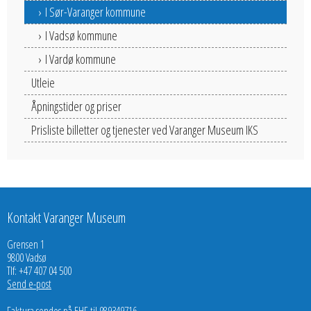
I Sør-Varanger kommune
I Vadsø kommune
I Vardø kommune
Utleie
Åpningstider og priser
Prisliste billetter og tjenester ved Varanger Museum IKS
Kontakt Varanger Museum
Grensen 1
9800 Vadsø
Tlf: +47 407 04 500
Send e-post