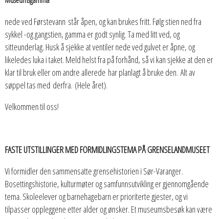
Museumsgamma
nede ved Førstevann står åpen, og kan brukes fritt. Følg stien ned fra
sykkel -og gangstien, gamma er godt synlig. Ta med litt ved, og
sitteunderlag. Husk å sjekke at ventiler nede ved gulvet er åpne, og
likeledes luka i taket. Meld helst fra på forhånd, så vi kan sjekke at den er
klar til bruk eller om andre allerede har planlagt å bruke den. Alt av
søppel tas med derfra. (Hele året).
Velkommen til oss!
FASTE UTSTILLINGER MED FORMIDLINGSTEMA PÅ GRENSELANDMUSEET
Vi formidler den sammensatte grensehistorien i Sør-Varanger.
Bosettingshistorie, kulturmøter og samfunnsutvikling er gjennomgående
tema. Skoleelever og barnehagebarn er prioriterte gjester, og vi
tilpasser oppleggene etter alder og ønsker. Et museumsbesøk kan være