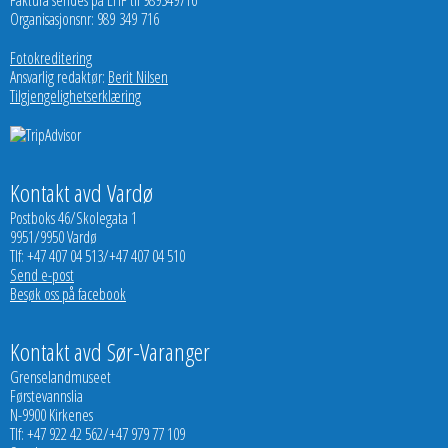
Faktura sendes på EHF til 989349716
Organisasjonsnr: 989 349 716
Fotokreditering
Ansvarlig redaktør:
Berit Nilsen
Tilgjengelighetserklæring
Kontakt avd Vardø
Postboks 46/Skolegata 1
9951/9950 Vardø
Tlf: +47 407 04 513/+47 407 04 510
Send e-post
Besøk oss på facebook
Kontakt avd Sør-Varanger
Grenselandmuseet
Førstevannslia
N-9900 Kirkenes
Tlf: +47 922 42 562/+47 979 77 109