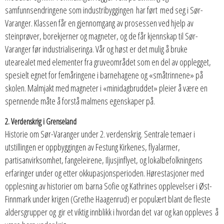
samfunnsendringene som industribyggingen har ført med seg i Sør-
Varanger. Klassen får en gjennomgang av prosessen ved hjelp av
steinprøver, borekjerner og magneter, og de får kjennskap til Sør-
Varanger før industrialiseringa. Vår og høst er det mulig å bruke
utearealet med elementer fra gruveområdet som en del av opplegget,
spesielt egnet for femåringene i barnehagene og «småtrinnene» på
skolen. Malmjakt med magneter i «minidagbruddet» pleier å være en
spennende måte å forstå malmens egenskaper på.
2. Verdenskrig i Grenseland
Historie om Sør-Varanger under 2. verdenskrig. Sentrale temaer i
utstillingen er oppbyggingen av Festung Kirkenes, flyalarmer,
partisanvirksomhet, fangeleirene, Iljusjinflyet, og lokalbefolkningens
erfaringer under og etter okkupasjonsperioden. Hørestasjoner med
opplesning av historier om barna Sofie og Kathrines opplevelser i Øst-
Finnmark under krigen (Grethe Haagenrud) er populært blant de fleste
aldersgrupper og gir et viktig innblikk i hvordan det var og kan oppleves å