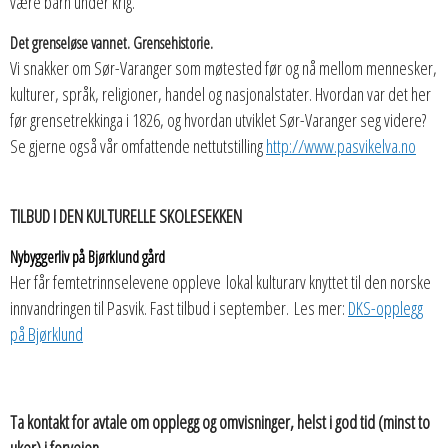
være barn under krig.
Det grenseløse vannet. Grensehistorie.
Vi snakker om Sør-Varanger som møtested før og nå mellom mennesker,
kulturer, språk, religioner, handel og nasjonalstater. Hvordan var det her
før grensetrekkinga i 1826, og hvordan utviklet Sør-Varanger seg videre?
Se gjerne også vår omfattende nettutstilling
http://www.pasvikelva.no
TILBUD I DEN KULTURELLE SKOLESEKKEN
Nybyggerliv på Bjørklund gård
Her får femtetrinnselevene oppleve lokal kulturarv knyttet til den norske
innvandringen til Pasvik. Fast tilbud i september. Les mer:
DKS-opplegg
på Bjørklund
Ta kontakt for avtale om opplegg og omvisninger, helst i god tid (minst to