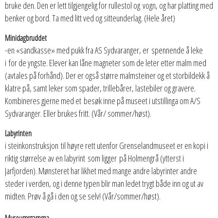
bruke den. Den er lett tilgjengelig for rullestol og vogn, og har platting med
benker og bord. Ta med litt ved og sitteunderlag. (Hele året)
Minidagbruddet
-en «sandkasse» med pukk fra AS Sydvaranger, er spennende å leke
i for de yngste. Elever kan låne magneter som de leter etter malm med
(avtales på forhånd). Der er også større malmsteiner og et storbildekk å
klatre på, samt leker som spader, trillebårer, lastebiler og gravere.
Kombineres gjerne med et besøk inne på museet i utstillinga om A/S
Sydvaranger. Eller brukes fritt. (Vår/ sommer/høst).
Labyrinten
i steinkonstruksjon til høyre rett utenfor Grenselandmuseet er en kopi i
riktig størrelse av en labyrint som ligger på Holmengrå (ytterst i
Jarfjorden). Mønsteret har likhet med mange andre labyrinter andre
steder i verden, og i denne typen blir man ledet trygt både inn og ut av
midten. Prøv å gå i den og se selv! (Vår/sommer/høst).