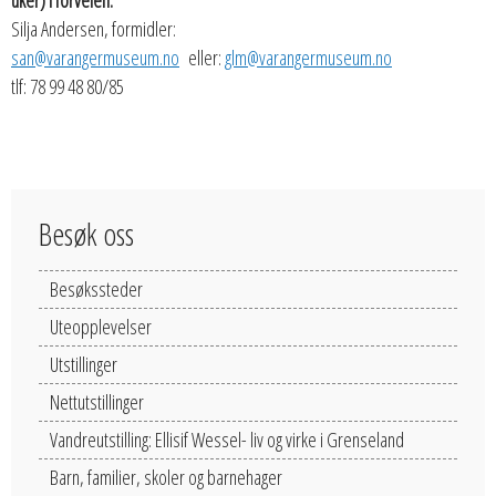
uker) i forveien.
Silja Andersen, formidler:
san@varangermuseum.no
eller:
glm@varangermuseum.no
tlf: 78 99 48 80/85
Besøk oss
Besøkssteder
Uteopplevelser
Utstillinger
Nettutstillinger
Vandreutstilling: Ellisif Wessel- liv og virke i Grenseland
Barn, familier, skoler og barnehager