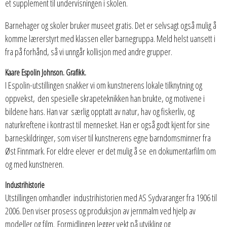
et supplement til undervisningen i skolen.
Barnehager og skoler bruker museet gratis. Det er selvsagt også mulig å
komme lærerstyrt med klassen eller barnegruppa. Meld helst uansett i
fra på forhånd, så vi unngår kollisjon med andre grupper.
Kaare Espolin Johnson. Grafikk.
I Espolin-utstillingen snakker vi om kunstnerens lokale tilknytning og
oppvekst, den spesielle skrapeteknikken han brukte, og motivene i
bildene hans. Han var særlig opptatt av natur, hav og fiskerliv, og
naturkreftene i kontrast til mennesket. Han er også godt kjent for sine
barneskildringer, som viser til kunstnerens egne barndomsminner fra
Øst Finnmark. For eldre elever er det mulig å se en dokumentarfilm om
og med kunstneren.
Industrihistorie
Utstillingen omhandler industrihistorien med AS Sydvaranger fra 1906 til
2006. Den viser prosess og produksjon av jernmalm ved hjelp av
modeller og film. Formidlingen legger vekt på utvikling og