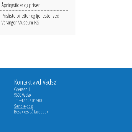
Åpningstider og priser
Prisliste billetter og tjenester ved
Varanger Museum IKS
Kontakt avd Vadsø
Grensen 1
9800 Vadsø
Tlf: +47 407 04 500
Send e-post
Besøk oss på facebook