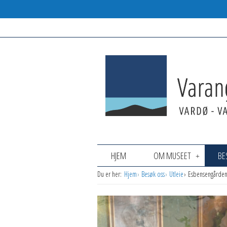
HJEM
OM MUSEET
BE
Du er her:
Hjem
Besøk oss
Utleie
Esbensengårde