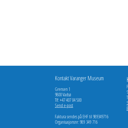
Kontakt Varanger Museum
Grensen 1
9800 Vadsø
T
Tlf: +47 407 04 500
Send e-post
Faktura sendes på EHF til 989349716
Organisasjonsnr: 989 349 716