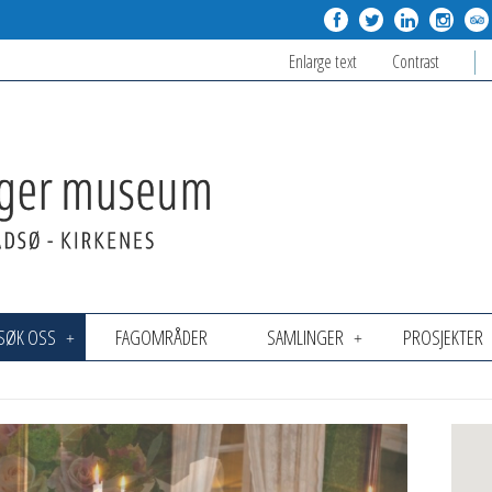
Enlarge text
Contrast
SØK OSS
FAGOMRÅDER
SAMLINGER
PROSJEKTER
n