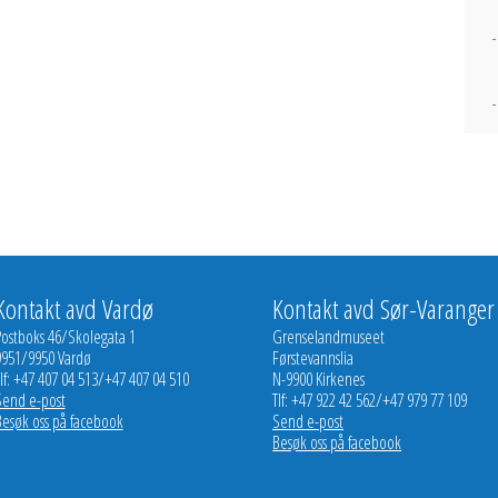
Kontakt avd Vardø
Kontakt avd Sør-Varanger
Postboks 46/Skolegata 1
Grenselandmuseet
9951/9950 Vardø
Førstevannslia
lf: +47 407 04 513/+47 407 04 510
N-9900 Kirkenes
Send e-post
Tlf: +47 922 42 562/+47 979 77 109
Besøk oss på facebook
Send e-post
Besøk oss på facebook