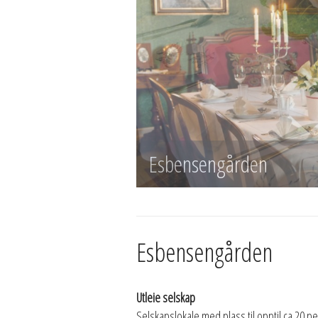
Esbensengården
Esbensengården
Utleie selskap
Selskapslokale med plass til opptil ca 20 p